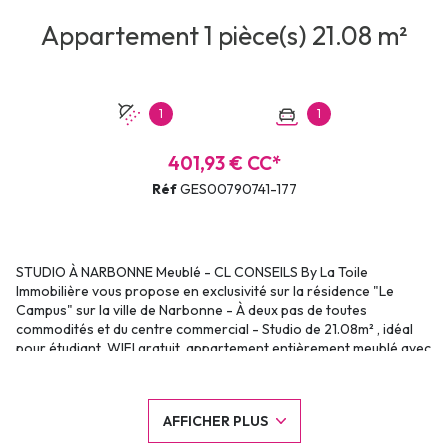
Appartement 1 pièce(s) 21.08 m²
1
1
401,93 € CC*
Réf
GES00790741-177
STUDIO À NARBONNE Meublé - CL CONSEILS By La Toile
Immobilière vous propose en exclusivité sur la résidence "Le
Campus" sur la ville de Narbonne - À deux pas de toutes
commodités et du centre commercial - Studio de 21.08m² , idéal
pour étudiant, WIFI gratuit, appartement entièrement meublé avec
goût. Séjour ouvert sur un balcon agréable et coin cuisine
entièrement équipée - Place de parking privative Contactez-nous
au 04 67 30 93 93 pour plus d'informations. Le bien est soumis au
AFFICHER PLUS
statut de la copropriété. Loyer de 401,93 euros par mois charges
comprises dont 30,93 euros par mois de provision pour charges