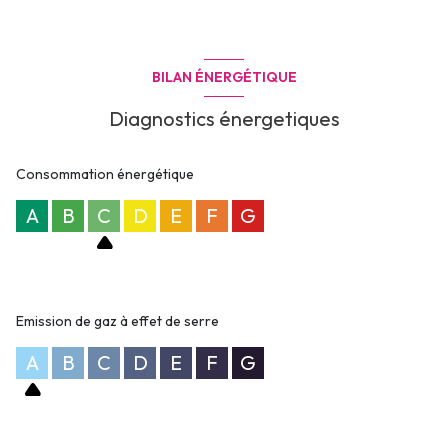
(soumis à la régularisation annuelle). Les honoraires charge
locataire sont de 233,99 euros ( soit 11,10 euros/m² ) dont 63,87
euros pour état des lieux ( soit 3,03 euros/m² ).
BILAN ÉNERGÉTIQUE
Diagnostics énergetiques
Consommation énergétique
A
B
C
D
E
F
G
Emission de gaz à effet de serre
A
B
C
D
E
F
G