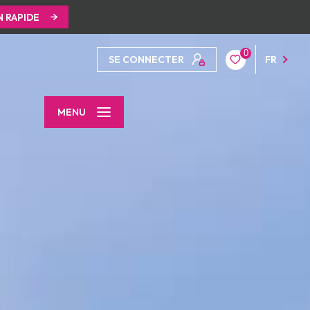
N RAPIDE
0
SE CONNECTER
FR
MENU