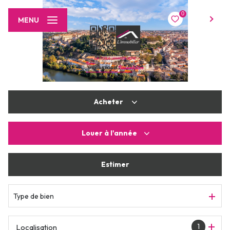
0
FR
MENU
Acheter
Louer
à l'année
De l'ancien
De l'immo pro
Estimer
à l'année
Type de bien
1
Localisation