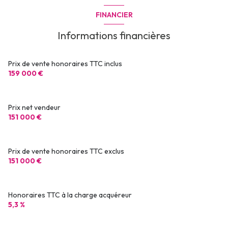
degagement
5.39 m²
FINANCIER
toilettes
1.89 m²
Informations financières
salle de bain
4.96 m²
Pièce avec placard
8.22 m²
Prix de vente honoraires TTC inclus
159 000 €
chambre
11.18 m²
chambre
11.04 m²
Prix net vendeur
salon/sejour
32.64 m²
151 000 €
buanderie
2.01 m²
Prix de vente honoraires TTC exclus
151 000 €
Honoraires TTC à la charge acquéreur
5,3 %