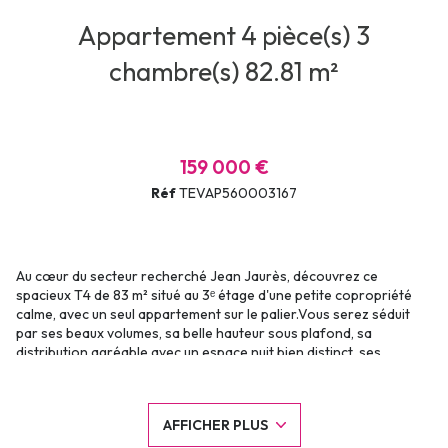
Appartement 4 pièce(s) 3
chambre(s) 82.81 m²
159 000 €
Réf
TEVAP560003167
Au cœur du secteur recherché Jean Jaurès, découvrez ce
spacieux T4 de 83 m² situé au 3ᵉ étage d'une petite copropriété
calme, avec un seul appartement sur le palier.Vous serez séduit
par ses beaux volumes, sa belle hauteur sous plafond, sa
distribution agréable avec un espace nuit bien distinct, ses
nombreux rangements, ses 3 chambres, sa salle de bains, son WC
indépendant et son arrière-cuisine.L'appartement est habitable
en l'état, tout en offrant un beau potentiel de rafraîchissement
AFFICHER PLUS
pour révéler tout le charme de l'ancien.La copropriété est un
véritable atout : façade rénovée, toiture refaite, aucun travaux à