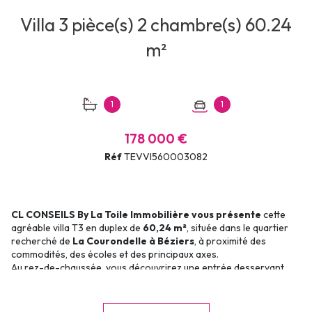
Villa 3 pièce(s) 2 chambre(s) 60.24
m²
1
1
178 000 €
Réf
TEVVI560003082
CL CONSEILS By La Toile Immobilière vous présente
cette
agréable villa T3 en duplex de
60,24 m²
, située dans le quartier
recherché de
La Courondelle à Béziers
, à proximité des
commodités, des écoles et des principaux axes.
Au rez-de-chaussée, vous découvrirez une entrée desservant
une belle pièce de vie avec
cuisine ouverte sur le séjour
,
pensée pour offrir un espace convivial et fonctionnel, ainsi que
des WC indépendants.