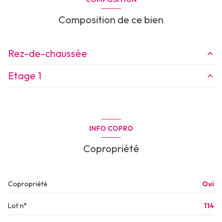
Composition de ce bien
Rez-de-chaussée
Etage 1
entrée
3.46 m²
sejour/cuisine
24.55 m²
chambre
12.97 m²
WC
2.52 m²
chambre
9.46 m²
INFO COPRO
terrasse
10.25 m²
salle de bain
5.02 m²
Copropriété
jardin
37.47 m²
degagement
2.26 m²
Copropriété
Oui
Lot n°
114