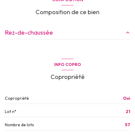
Composition de ce bien
Rez-de-chaussée
sejour/cuisine
29.30 m²
entrée
3.50 m²
INFO COPRO
chambre
12.35 m²
Copropriété
chambre
9.85 m²
balcon
12.65 m²
Copropriété
Oui
salle de bain + wc
5.00 m²
Lot n°
21
Nombre de lots
57