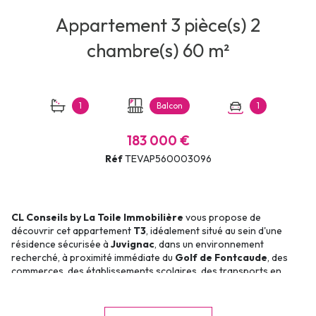
Appartement 3 pièce(s) 2
chambre(s) 60 m²
1
Balcon
1
183 000 €
Réf
TEVAP560003096
CL Conseils by La Toile Immobilière
vous propose de
découvrir cet appartement
T3
, idéalement situé au sein d'une
résidence sécurisée à
Juvignac
, dans un environnement
recherché, à proximité immédiate du
Golf de Fontcaude
, des
commerces, des établissements scolaires, des transports en
commun et avec un accès rapide à Montpellier.
Fonctionnel et bien agencé, cet appartement se compose d'une
entrée, d'un séjour lumineux, d'une cuisine indépendante, de deux